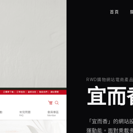
首頁
RWD購物網站電商產
宜而
「宜而香」的網站
運動能。面對乘載