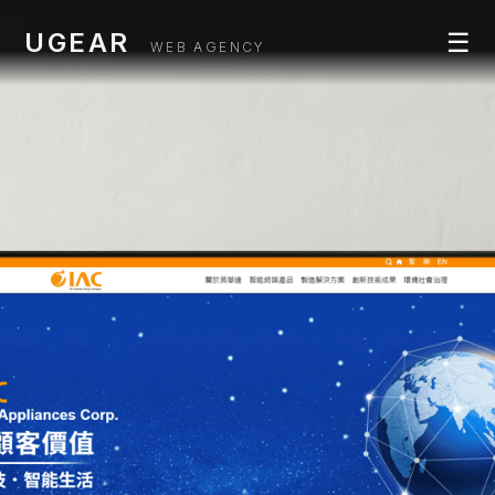
UGEAR
☰
WEB AGENCY