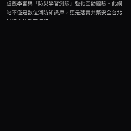
虛擬學習與「防災學習測驗」強化互動體驗。此網
站不僅是數位消防知識庫，更是落實共築安全台北
城理念的重要樞紐。
← 回到成功案例
UGEAR
© 2026 UGEAR Group. 保留所有權利。