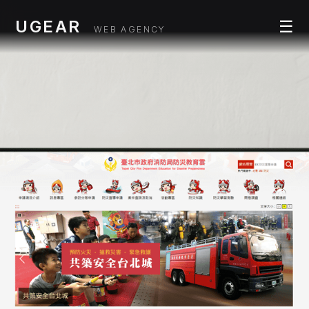
UGEAR
☰
WEB AGENCY