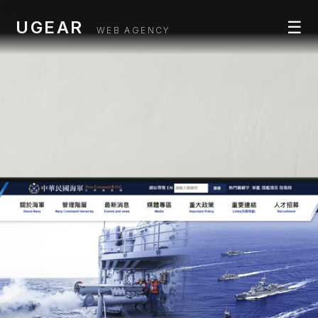
UGEAR
☰
WEB AGENCY