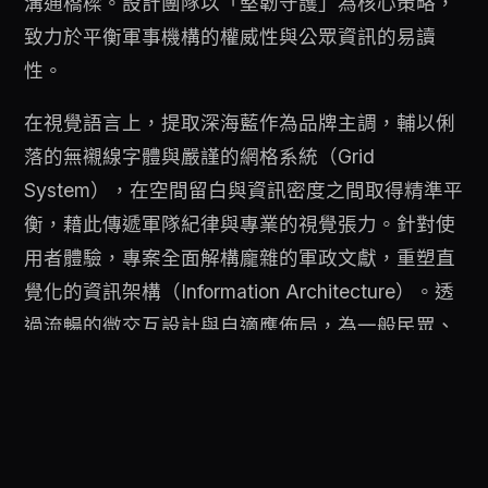
溝通橋樑。設計團隊以「堅韌守護」為核心策略，
致力於平衡軍事機構的權威性與公眾資訊的易讀
性。
在視覺語言上，提取深海藍作為品牌主調，輔以俐
落的無襯線字體與嚴謹的網格系統（Grid
System），在空間留白與資訊密度之間取得精準平
衡，藉此傳遞軍隊紀律與專業的視覺張力。針對使
用者體驗，專案全面解構龐雜的軍政文獻，重塑直
覺化的資訊架構（Information Architecture）。透
過流暢的微交互設計與自適應佈局，為一般民眾、
媒體及招募對象等多元受眾族群，打造出無縫且清
晰的導航路徑。
最終，此數位節點的優化不僅提升了公共服務的數
位近用性，更成功跳脫既定框架，為國防品牌賦予